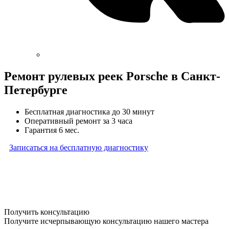
Ремонт рулевых реек Porsche в Санкт-
Петербурге
Бесплатная диагностика до 30 минут
Оперативный ремонт за 3 часа
Гарантия 6 мес.
Записаться на бесплатную диагностику
* Бесплатная диагностика агрегатов распространяется
на карданные валы, турбины, форсунки, рулевые рейки
и компрессоры автокондиционера и проводится только
при предоставлении агрегата в снятом виде. Работы
по снятию и установке агрегата в бесплатную диагностику
не входят
Получить консультацию
Получите исчерпывающую консультацию нашего мастера