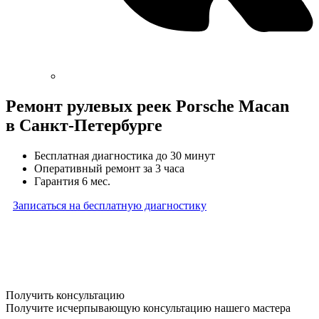
Ремонт рулевых реек Porsche Macan
в Санкт-Петербурге
Бесплатная диагностика до 30 минут
Оперативный ремонт за 3 часа
Гарантия 6 мес.
Записаться на бесплатную диагностику
* Бесплатная диагностика агрегатов распространяется
на карданные валы, турбины, форсунки, рулевые рейки
и компрессоры автокондиционера и проводится только
при предоставлении агрегата в снятом виде. Работы
по снятию и установке агрегата в бесплатную диагностику
не входят
Получить консультацию
Получите исчерпывающую консультацию нашего мастера