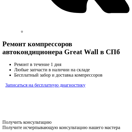
Ремонт компрессоров
автокондиционера Great Wall в СПб
Ремонт в течение 1 дня
Любые запчасти в наличии на складе
Бесплатный забор и доставка компрессоров
Записаться на бесплатную диагностику
* Бесплатная диагностика агрегатов распространяется
на карданные валы, турбины, форсунки, рулевые рейки
и компрессоры автокондиционера и проводится только
при предоставлении агрегата в снятом виде. Работы
по снятию и установке агрегата в бесплатную диагностику
не входят
Получить консультацию
Получите исчерпывающую консультацию нашего мастера