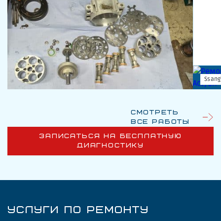
Ssang
Смотреть
все работы
ЗАПИСАТЬСЯ НА БЕСПЛАТНУЮ
ДИАГНОСТИКУ
УСЛУГИ ПО РЕМОНТУ