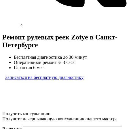
Ремонт рулевых реек Zotye в Санкт-
Петербурге
Бесплатная диагностика до 30 минут
Оперативный ремонт за 3 часа
Гарантия 6 мес.
Записаться на бесплатную диагностику
* Бесплатная диагностика агрегатов распространяется
на карданные валы, турбины, форсунки, рулевые рейки
и компрессоры автокондиционера и проводится только
при предоставлении агрегата в снятом виде. Работы
по снятию и установке агрегата в бесплатную диагностику
не входят
Получить консультацию
Получите исчерпывающую консультацию нашего мастера
Ваше имя