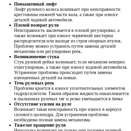
Повышенный люфт
Люфт рулевого колеса возникает при неисправности
крестовины нижней части вала, а также при износе
деталей ходовой автомобиля.
Плохой возврат руля
Неисправность заключается в плохой регулировке, а
также возникает при износе червячной шестерни
распределителя или выходе из строя опорных втулок.
Проблему можно устранить путем замены деталей
механизма или регулировки реек.
Возникновение стука
Стук рулевой рейки возникает, если механизм неверно
отрегулирован, а также при износе ходовой автомобиля.
Устранение проблемы происходит путем замены
изношенных деталей на новые.
Течь рулевых реек
Проблема кроется в износе уплотнительных элементов
гидроусилителя. Таким образом жидкость накапливается
в пыльниках рулевых тяг и резко уменьшается в бачке
Отсутствие усилия на руле
Возникает такая неисправность при износе в корпусе
силового цилиндра. Для устранения проблемы
необходима полная замена механизма.
Тяжелое вращение руля
Неполадка возникает не только при поломке рулевой