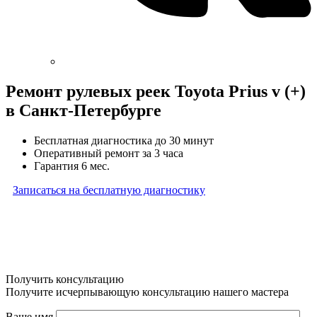
Ремонт рулевых реек Toyota Prius v (+)
в Санкт-Петербурге
Бесплатная диагностика до 30 минут
Оперативный ремонт за 3 часа
Гарантия 6 мес.
Записаться на бесплатную диагностику
* Бесплатная диагностика агрегатов распространяется
на карданные валы, турбины, форсунки, рулевые рейки
и компрессоры автокондиционера и проводится только
при предоставлении агрегата в снятом виде. Работы
по снятию и установке агрегата в бесплатную диагностику
не входят
Получить консультацию
Получите исчерпывающую консультацию нашего мастера
Ваше имя