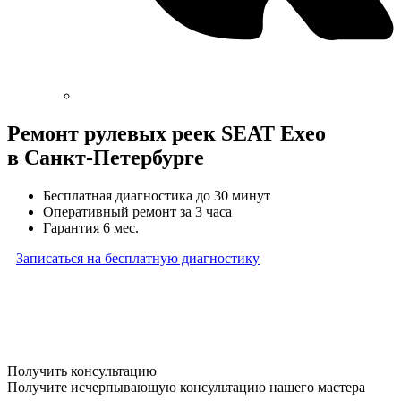
Ремонт рулевых реек SEAT Exeo
в Санкт-Петербурге
Бесплатная диагностика до 30 минут
Оперативный ремонт за 3 часа
Гарантия 6 мес.
Записаться на бесплатную диагностику
* Бесплатная диагностика агрегатов распространяется
на карданные валы, турбины, форсунки, рулевые рейки
и компрессоры автокондиционера и проводится только
при предоставлении агрегата в снятом виде. Работы
по снятию и установке агрегата в бесплатную диагностику
не входят
Получить консультацию
Получите исчерпывающую консультацию нашего мастера