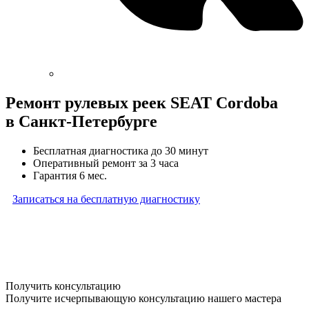
Ремонт рулевых реек SEAT Cordoba
в Санкт-Петербурге
Бесплатная диагностика до 30 минут
Оперативный ремонт за 3 часа
Гарантия 6 мес.
Записаться на бесплатную диагностику
* Бесплатная диагностика агрегатов распространяется
на карданные валы, турбины, форсунки, рулевые рейки
и компрессоры автокондиционера и проводится только
при предоставлении агрегата в снятом виде. Работы
по снятию и установке агрегата в бесплатную диагностику
не входят
Получить консультацию
Получите исчерпывающую консультацию нашего мастера