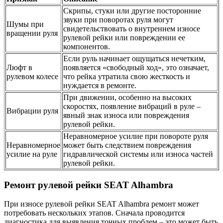
Скрипы, стуки или другие посторонние
звуки при поворотах руля могут
Шумы при
свидетельствовать о внутреннем износе
вращении руля
рулевой рейки или повреждении ее
компонентов.
Если руль начинает ощущаться нечетким,
Люфт в
появляется «свободный ход», это означает,
рулевом колесе
что рейка утратила свою жесткость и
нуждается в ремонте.
При движении, особенно на высоких
скоростях, появление вибраций в руле –
Вибрации руля
явный знак износа или повреждения
рулевой рейки.
Неравномерное усилие при повороте руля
Неравномерное
может быть следствием повреждения
усилие на руле
гидравлической системы или износа частей
рулевой рейки.
Ремонт рулевой рейки SEAT Alhambra
При износе рулевой рейки SEAT Alhambra ремонт может
потребовать нескольких этапов. Сначала проводится
диагностика для выявления точных проблем – это может быть