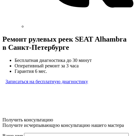
Ремонт рулевых реек SEAT Alhambra
в Санкт-Петербурге
Бесплатная диагностика до 30 минут
Оперативный ремонт за 3 часа
Гарантия 6 мес.
Записаться на бесплатную диагностику
* Бесплатная диагностика агрегатов распространяется
на карданные валы, турбины, форсунки, рулевые рейки
и компрессоры автокондиционера и проводится только
при предоставлении агрегата в снятом виде. Работы
по снятию и установке агрегата в бесплатную диагностику
не входят
Получить консультацию
Получите исчерпывающую консультацию нашего мастера
Ваше имя