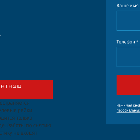
Ваше имя
т
Телефон *
ЛАТНУЮ
ространяется
Нажимая кноп
рулевые рейки
персональны
дится только
де. Работы по снятию
стику не входят