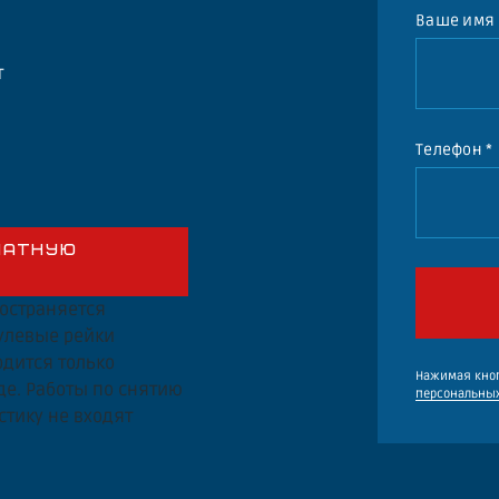
Ваше имя
т
Телефон *
ЛАТНУЮ
ространяется
рулевые рейки
дится только
Нажимая кноп
де. Работы по снятию
персональны
стику не входят