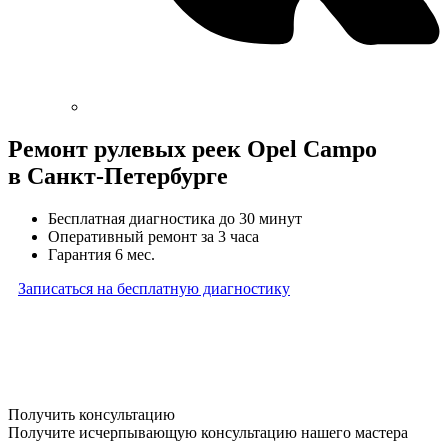
Ремонт рулевых реек Opel Campo
в Санкт-Петербурге
Бесплатная диагностика до 30 минут
Оперативный ремонт за 3 часа
Гарантия 6 мес.
Записаться на бесплатную диагностику
* Бесплатная диагностика агрегатов распространяется
на карданные валы, турбины, форсунки, рулевые рейки
и компрессоры автокондиционера и проводится только
при предоставлении агрегата в снятом виде. Работы
по снятию и установке агрегата в бесплатную диагностику
не входят
Получить консультацию
Получите исчерпывающую консультацию нашего мастера