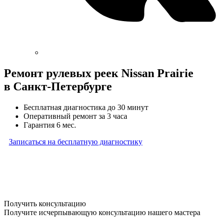
Ремонт рулевых реек Nissan Prairie
в Санкт-Петербурге
Бесплатная диагностика до 30 минут
Оперативный ремонт за 3 часа
Гарантия 6 мес.
Записаться на бесплатную диагностику
* Бесплатная диагностика агрегатов распространяется
на карданные валы, турбины, форсунки, рулевые рейки
и компрессоры автокондиционера и проводится только
при предоставлении агрегата в снятом виде. Работы
по снятию и установке агрегата в бесплатную диагностику
не входят
Получить консультацию
Получите исчерпывающую консультацию нашего мастера