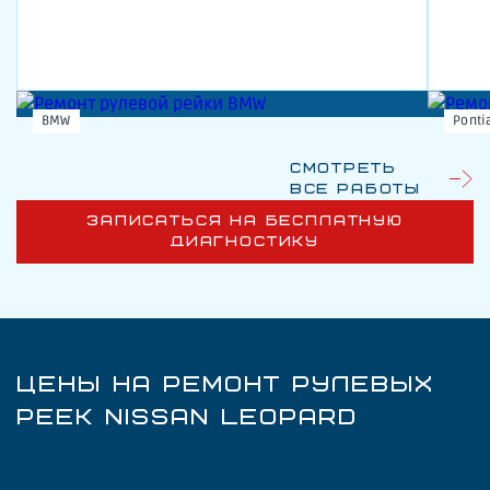
BMW
Ponti
Смотреть
все работы
ЗАПИСАТЬСЯ НА БЕСПЛАТНУЮ
ДИАГНОСТИКУ
ЦЕНЫ НА РЕМОНТ РУЛЕВЫХ
РЕЕК NISSAN LEOPARD