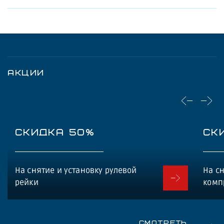
АКЦИИ
СКИДКА 50%
СК
На снятие и установку рулевой
На сн
рейки
комп
Смотреть