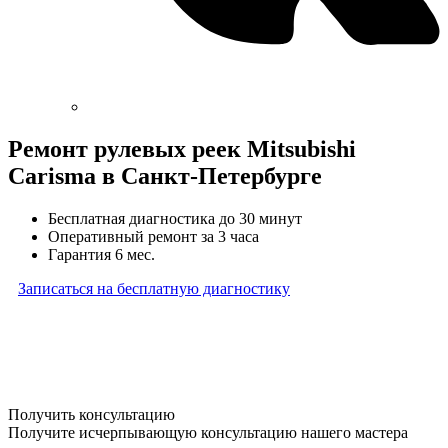
Ремонт рулевых реек Mitsubishi
Carisma в Санкт-Петербурге
Бесплатная диагностика до 30 минут
Оперативный ремонт за 3 часа
Гарантия 6 мес.
Записаться на бесплатную диагностику
* Бесплатная диагностика агрегатов распространяется
на карданные валы, турбины, форсунки, рулевые рейки
и компрессоры автокондиционера и проводится только
при предоставлении агрегата в снятом виде. Работы
по снятию и установке агрегата в бесплатную диагностику
не входят
Получить консультацию
Получите исчерпывающую консультацию нашего мастера