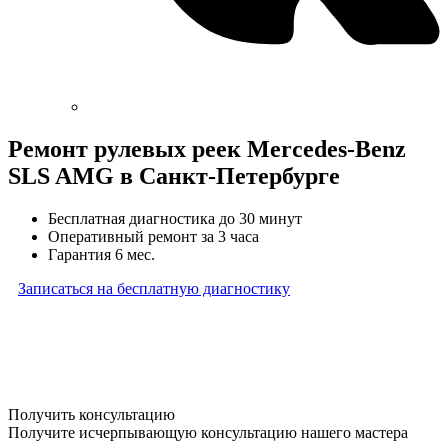
Ремонт рулевых реек Mercedes-Benz
SLS AMG в Санкт-Петербурге
Бесплатная диагностика до 30 минут
Оперативный ремонт за 3 часа
Гарантия 6 мес.
Записаться на бесплатную диагностику
* Бесплатная диагностика агрегатов распространяется
на карданные валы, турбины, форсунки, рулевые рейки
и компрессоры автокондиционера и проводится только
при предоставлении агрегата в снятом виде. Работы
по снятию и установке агрегата в бесплатную диагностику
не входят
Получить консультацию
Получите исчерпывающую консультацию нашего мастера