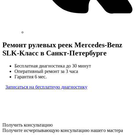
Ремонт рулевых реек Mercedes-Benz
SLK-Класс в Санкт-Петербурге
Бесплатная диагностика до 30 минут
Оперативный ремонт за 3 часа
Гарантия 6 мес.
Записаться на бесплатную диагностику
* Бесплатная диагностика агрегатов распространяется
на карданные валы, турбины, форсунки, рулевые рейки
и компрессоры автокондиционера и проводится только
при предоставлении агрегата в снятом виде. Работы
по снятию и установке агрегата в бесплатную диагностику
не входят
Получить консультацию
Получите исчерпывающую консультацию нашего мастера