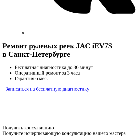
Ремонт рулевых реек JAC iEV7S
в Санкт-Петербурге
Бесплатная диагностика до 30 минут
Оперативный ремонт за 3 часа
Гарантия 6 мес.
Записаться на бесплатную диагностику
* Бесплатная диагностика агрегатов распространяется
на карданные валы, турбины, форсунки, рулевые рейки
и компрессоры автокондиционера и проводится только
при предоставлении агрегата в снятом виде. Работы
по снятию и установке агрегата в бесплатную диагностику
не входят
Получить консультацию
Получите исчерпывающую консультацию нашего мастера