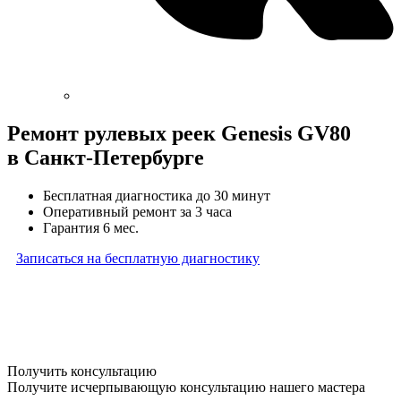
Ремонт рулевых реек Genesis GV80
в Санкт-Петербурге
Бесплатная диагностика до 30 минут
Оперативный ремонт за 3 часа
Гарантия 6 мес.
Записаться на бесплатную диагностику
* Бесплатная диагностика агрегатов распространяется
на карданные валы, турбины, форсунки, рулевые рейки
и компрессоры автокондиционера и проводится только
при предоставлении агрегата в снятом виде. Работы
по снятию и установке агрегата в бесплатную диагностику
не входят
Получить консультацию
Получите исчерпывающую консультацию нашего мастера