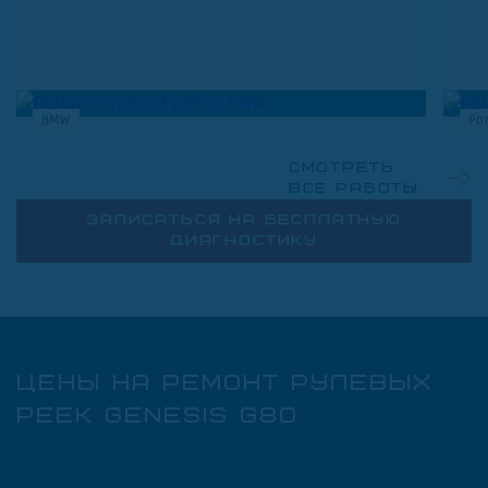
BMW
Po
Смотреть
все работы
ЗАПИСАТЬСЯ НА БЕСПЛАТНУЮ
ДИАГНОСТИКУ
ЦЕНЫ НА РЕМОНТ РУЛЕВЫХ
РЕЕК GENESIS G80