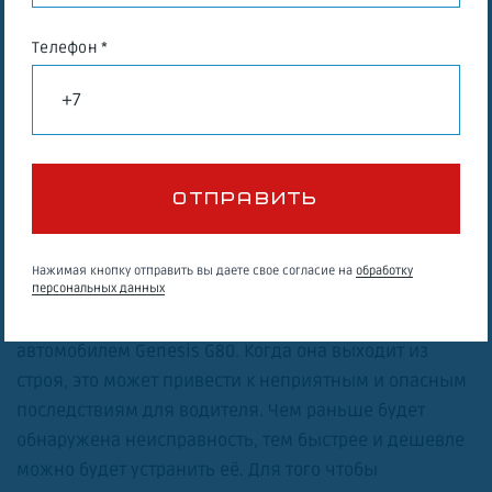
Выбор автосервиса для ремонта рулевой рейки
Телефон *
Genesis G80 обеспечивает вам качественное
обслуживание, опытных специалистов и гарантию
на выполненные работы. Это позволит вам снова
наслаждаться комфортной и безопасной ездой без
лишних забот.
Признаки неисправности рулевой рейки
на Genesis G80
Нажимая кнопку отправить вы даете свое согласие на
обработку
персональных данных
Рулевая рейка играет важную роль в управлении
автомобилем Genesis G80. Когда она выходит из
строя, это может привести к неприятным и опасным
последствиям для водителя. Чем раньше будет
обнаружена неисправность, тем быстрее и дешевле
можно будет устранить её. Для того чтобы