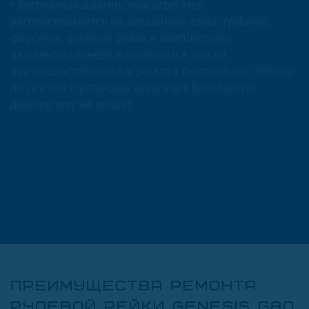
* Бесплатная диагностика агрегатов
распространяется на карданные валы, турбины,
форсунки, рулевые рейки и компрессоры
автокондиционера и проводится только
при предоставлении агрегата в снятом виде. Работы
по снятию и установке агрегата в бесплатную
диагностику не входят
ПРЕИМУЩЕСТВА РЕМОНТА
РУЛЕВОЙ РЕЙКИ GENESIS G80