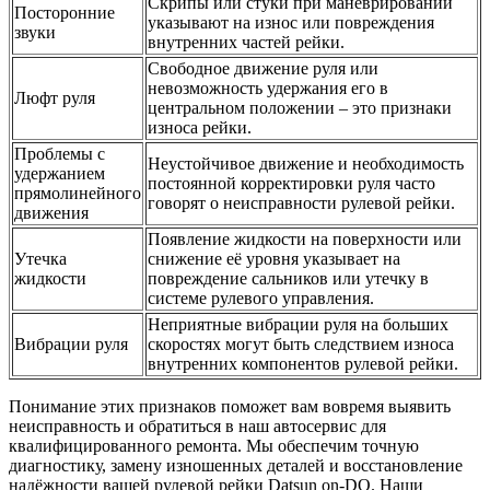
Скрипы или стуки при маневрировании
Посторонние
указывают на износ или повреждения
звуки
внутренних частей рейки.
Свободное движение руля или
невозможность удержания его в
Люфт руля
центральном положении – это признаки
износа рейки.
Проблемы с
Неустойчивое движение и необходимость
удержанием
постоянной корректировки руля часто
прямолинейного
говорят о неисправности рулевой рейки.
движения
Появление жидкости на поверхности или
Утечка
снижение её уровня указывает на
жидкости
повреждение сальников или утечку в
системе рулевого управления.
Неприятные вибрации руля на больших
Вибрации руля
скоростях могут быть следствием износа
внутренних компонентов рулевой рейки.
Понимание этих признаков поможет вам вовремя выявить
неисправность и обратиться в наш автосервис для
квалифицированного ремонта. Мы обеспечим точную
диагностику, замену изношенных деталей и восстановление
надёжности вашей рулевой рейки Datsun on-DO. Наши