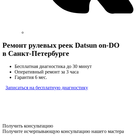
Ремонт рулевых реек Datsun on-DO
в Санкт-Петербурге
Бесплатная диагностика до 30 минут
Оперативный ремонт за 3 часа
Гарантия 6 мес.
Записаться на бесплатную диагностику
* Бесплатная диагностика агрегатов распространяется
на карданные валы, турбины, форсунки, рулевые рейки
и компрессоры автокондиционера и проводится только
при предоставлении агрегата в снятом виде. Работы
по снятию и установке агрегата в бесплатную диагностику
не входят
Получить консультацию
Получите исчерпывающую консультацию нашего мастера