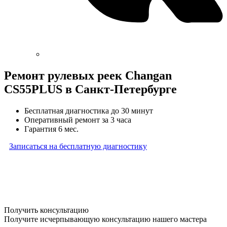
Ремонт рулевых реек Changan
CS55PLUS в Санкт-Петербурге
Бесплатная диагностика до 30 минут
Оперативный ремонт за 3 часа
Гарантия 6 мес.
Записаться на бесплатную диагностику
* Бесплатная диагностика агрегатов распространяется
на карданные валы, турбины, форсунки, рулевые рейки
и компрессоры автокондиционера и проводится только
при предоставлении агрегата в снятом виде. Работы
по снятию и установке агрегата в бесплатную диагностику
не входят
Получить консультацию
Получите исчерпывающую консультацию нашего мастера