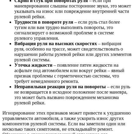
Скрип и стук при поворотах руля
– если при
маневрировании слышны посторонние звуки, это может
указывать на износ или повреждение внутренней части
рулевой рейки.
Трудности в повороте руля
– если руль стал более
тугим или вам трудно выполнять повороты, это
сигнализирует о возможной проблеме в системе
рулевого управления.
Вибрация руля на высоких скоростях
– вибрация
руля, особенно на трассе, может свидетельствовать о
нарушении работы рулевой рейки или других элементов
рулевой системы.
Утечка жидкости
– появление пятен жидкости на
асфальте под автомобилем или вокруг рейки – явный
признак проблемы с герметичностью системы, что
требует немедленного ремонта.
Неправильная реакция руля на повороты
– если руль
не возвращается в исходное положение после маневра,
это может быть вызвано повреждением механизма
рулевой рейки.
Игнорирование этих признаков может привести к ухудшению
управляемости автомобиля, а также ускорить износ других
компонентов рулевой системы. Если вы заметили один или
несколько таких симптомов, не откладывайте ремонт.