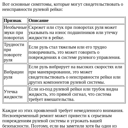
Вот основные симптомы, которые могут свидетельствовать о
неисправности рулевой рейки:
Признак
Описание
Необычные
Скрежет или стук при поворотах руля может
звуки при
указывать на износ подшипников или утечку
поворотах
жидкости в рейке.
Трудности
Если руль стал тяжелым или его трудно
при
поворачивать, это может говорить о
повороте
повреждениях в системе рулевого управления.
руля
Если руль вибрирует на высоких скоростях или
Вибрации
при маневрировании, это может
руля
свидетельствовать о неисправности рейки или
других компонентов рулевой системы.
Если из-под рулевой рейки или трубок видна
Утечка
жидкость, это прямой сигнал, что система
жидкости
требует вмешательства.
Каждое из этих проявлений требует немедленного внимания.
Несвоевременный ремонт может привести к серьезным
повреждениям рулевой системы и угрожать вашей
безопасности. Поэтому, если вы заметили хотя бы один из