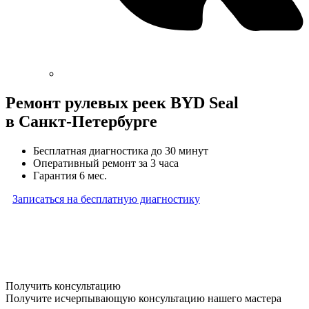
Ремонт рулевых реек BYD Seal
в Санкт-Петербурге
Бесплатная диагностика до 30 минут
Оперативный ремонт за 3 часа
Гарантия 6 мес.
Записаться на бесплатную диагностику
* Бесплатная диагностика агрегатов распространяется
на карданные валы, турбины, форсунки, рулевые рейки
и компрессоры автокондиционера и проводится только
при предоставлении агрегата в снятом виде. Работы
по снятию и установке агрегата в бесплатную диагностику
не входят
Получить консультацию
Получите исчерпывающую консультацию нашего мастера