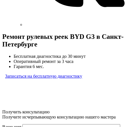
Ремонт рулевых реек BYD G3 в Санкт-
Петербурге
Бесплатная диагностика до 30 минут
Оперативный ремонт за 3 часа
Гарантия 6 мес.
Записаться на бесплатную диагностику
* Бесплатная диагностика агрегатов распространяется
на карданные валы, турбины, форсунки, рулевые рейки
и компрессоры автокондиционера и проводится только
при предоставлении агрегата в снятом виде. Работы
по снятию и установке агрегата в бесплатную диагностику
не входят
Получить консультацию
Получите исчерпывающую консультацию нашего мастера
Ваше имя