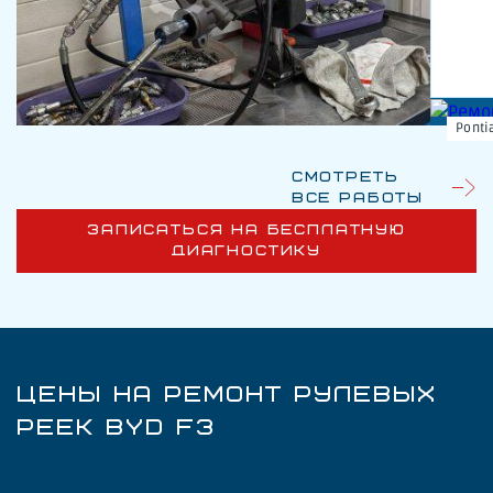
Ponti
Смотреть
все работы
ЗАПИСАТЬСЯ НА БЕСПЛАТНУЮ
ДИАГНОСТИКУ
ЦЕНЫ НА РЕМОНТ РУЛЕВЫХ
РЕЕК BYD F3