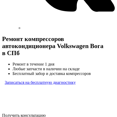
Ремонт компрессоров
автокондиционера Volkswagen Bora
в СПб
Ремонт в течение 1 дня
Любые запчасти в наличии на складе
Бесплатный забор и доставка компрессоров
Записаться на бесплатную диагностику
* Бесплатная диагностика агрегатов распространяется
на карданные валы, турбины, форсунки, рулевые рейки
и компрессоры автокондиционера и проводится только
при предоставлении агрегата в снятом виде. Работы
по снятию и установке агрегата в бесплатную диагностику
не входят
Получить консультацию