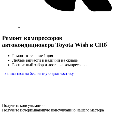
Ремонт компрессоров
автокондиционера Toyota Wish в СПб
Ремонт в течение 1 дня
Любые запчасти в наличии на складе
Бесплатный забор и доставка компрессоров
Записаться на бесплатную диагностику
* Бесплатная диагностика агрегатов распространяется
на карданные валы, турбины, форсунки, рулевые рейки
и компрессоры автокондиционера и проводится только
при предоставлении агрегата в снятом виде. Работы
по снятию и установке агрегата в бесплатную диагностику
не входят
Получить консультацию
Получите исчерпывающую консультацию нашего мастера