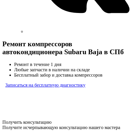
Ремонт компрессоров
автокондиционера Subaru Baja в СПб
Ремонт в течение 1 дня
Любые запчасти в наличии на складе
Бесплатный забор и доставка компрессоров
Записаться на бесплатную диагностику
* Бесплатная диагностика агрегатов распространяется
на карданные валы, турбины, форсунки, рулевые рейки
и компрессоры автокондиционера и проводится только
при предоставлении агрегата в снятом виде. Работы
по снятию и установке агрегата в бесплатную диагностику
не входят
Получить консультацию
Получите исчерпывающую консультацию нашего мастера