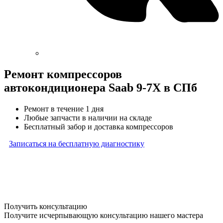
Ремонт компрессоров
автокондиционера Saab 9-7X в СПб
Ремонт в течение 1 дня
Любые запчасти в наличии на складе
Бесплатный забор и доставка компрессоров
Записаться на бесплатную диагностику
* Бесплатная диагностика агрегатов распространяется
на карданные валы, турбины, форсунки, рулевые рейки
и компрессоры автокондиционера и проводится только
при предоставлении агрегата в снятом виде. Работы
по снятию и установке агрегата в бесплатную диагностику
не входят
Получить консультацию
Получите исчерпывающую консультацию нашего мастера