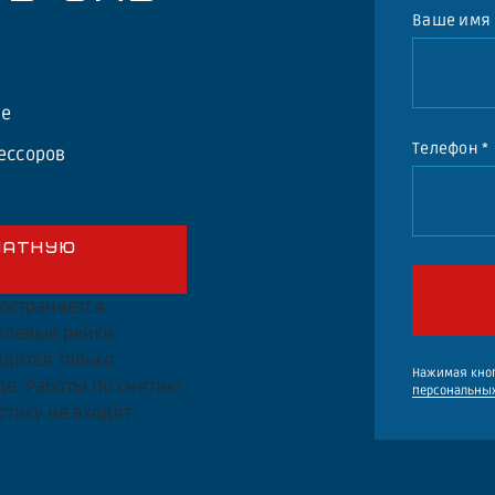
Ваше имя
де
Телефон *
ессоров
ЛАТНУЮ
ространяется
рулевые рейки
дится только
Нажимая кноп
де. Работы по снятию
персональны
стику не входят