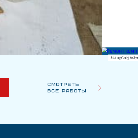
SsangYong Acty
Смотреть
У
все работы