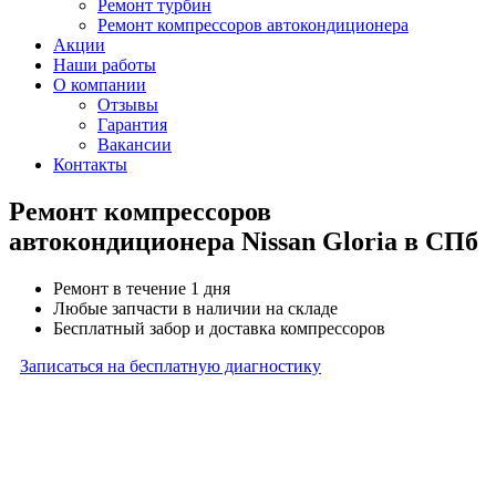
Ремонт турбин
Ремонт компрессоров автокондиционера
Акции
Наши работы
О компании
Отзывы
Гарантия
Вакансии
Контакты
Ремонт компрессоров
автокондиционера Nissan Gloria в СПб
Ремонт в течение 1 дня
Любые запчасти в наличии на складе
Бесплатный забор и доставка компрессоров
Записаться на бесплатную диагностику
* Бесплатная диагностика агрегатов распространяется
на карданные валы, турбины, форсунки, рулевые рейки
и компрессоры автокондиционера и проводится только
при предоставлении агрегата в снятом виде. Работы
по снятию и установке агрегата в бесплатную диагностику
не входят