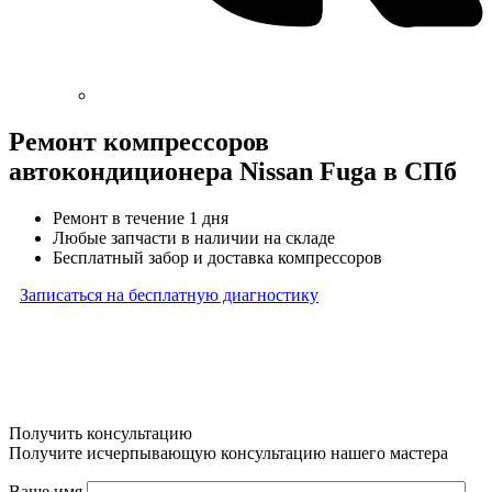
Ремонт компрессоров
автокондиционера Nissan Fuga в СПб
Ремонт в течение 1 дня
Любые запчасти в наличии на складе
Бесплатный забор и доставка компрессоров
Записаться на бесплатную диагностику
* Бесплатная диагностика агрегатов распространяется
на карданные валы, турбины, форсунки, рулевые рейки
и компрессоры автокондиционера и проводится только
при предоставлении агрегата в снятом виде. Работы
по снятию и установке агрегата в бесплатную диагностику
не входят
Получить консультацию
Получите исчерпывающую консультацию нашего мастера
Ваше имя