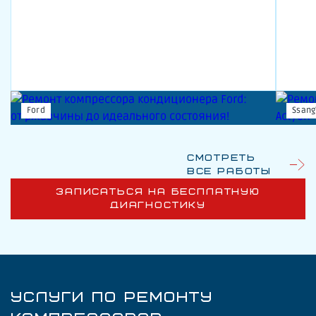
Ford
Ssang
Смотреть
все работы
ЗАПИСАТЬСЯ НА БЕСПЛАТНУЮ
ДИАГНОСТИКУ
УСЛУГИ ПО РЕМОНТУ