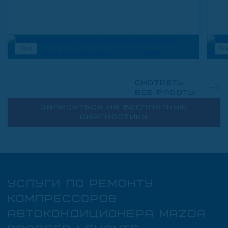
Ford
Ss
Смотреть
все работы
ЗАПИСАТЬСЯ НА БЕСПЛАТНУЮ
ДИАГНОСТИКУ
УСЛУГИ ПО РЕМОНТУ
КОМПРЕССОРОВ
АВТОКОНДИЦИОНЕРА MAZDA