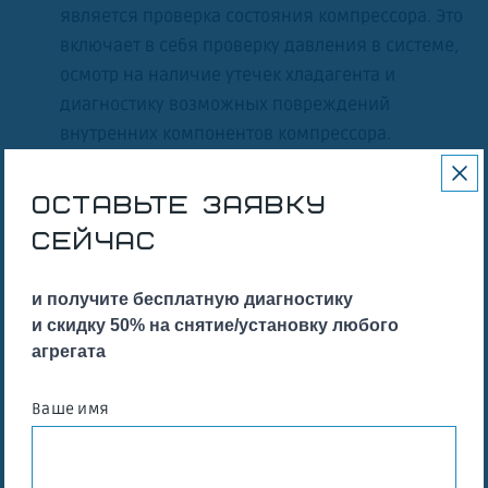
является проверка состояния компрессора. Это
включает в себя проверку давления в системе,
осмотр на наличие утечек хладагента и
диагностику возможных повреждений
внутренних компонентов компрессора.
В
Удаление старого масла и хладагента:
случае, если компрессор требует замены масла
ОСТАВЬТЕ ЗАЯВКУ
или хладагента, этот процесс необходимо
СЕЙЧАС
выполнить тщательно. Старое масло и
хладагент удаляются, чтобы предотвратить
и получите бесплатную диагностику
загрязнение системы и обеспечить правильную
и скидку 50% на снятие/установку любого
работу новых компонентов.
агрегата
Ремонт или замена поврежденных частей:
Если диагностика показывает наличие
Ваше имя
повреждений в компрессоре, проводятся
ремонтные работы. Это может включать замену