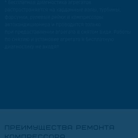
* Бесплатная диагностика агрегатов
распространяется на карданные валы, турбины,
форсунки, рулевые рейки и компрессоры
автокондиционера и проводится только
при предоставлении агрегата в снятом виде. Работы
по снятию и установке агрегата в бесплатную
диагностику не входят
ПРЕИМУЩЕСТВА РЕМОНТА
КОМПРЕССОРА