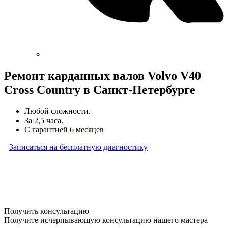
Ремонт карданных валов Volvo V40
Cross Country в Санкт-Петербурге
Любой сложности.
За 2,5 часа.
С гарантией 6 месяцев
Записаться на бесплатную диагностику
* Бесплатная диагностика агрегатов распространяется
на карданные валы, турбины, форсунки, рулевые рейки
и компрессоры автокондиционера и проводится только
при предоставлении агрегата в снятом виде. Работы
по снятию и установке агрегата в бесплатную диагностику
не входят
Получить консультацию
Получите исчерпывающую консультацию нашего мастера