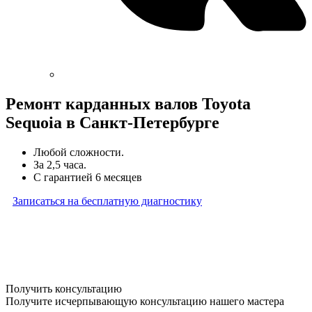
Ремонт карданных валов Toyota
Sequoia в Санкт-Петербурге
Любой сложности.
За 2,5 часа.
С гарантией 6 месяцев
Записаться на бесплатную диагностику
* Бесплатная диагностика агрегатов распространяется
на карданные валы, турбины, форсунки, рулевые рейки
и компрессоры автокондиционера и проводится только
при предоставлении агрегата в снятом виде. Работы
по снятию и установке агрегата в бесплатную диагностику
не входят
Получить консультацию
Получите исчерпывающую консультацию нашего мастера