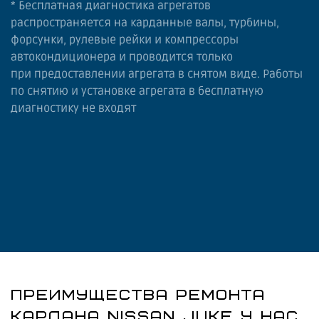
* Бесплатная диагностика агрегатов
распространяется на карданные валы, турбины,
форсунки, рулевые рейки и компрессоры
автокондиционера и проводится только
при предоставлении агрегата в снятом виде. Работы
по снятию и установке агрегата в бесплатную
диагностику не входят
ПРЕИМУЩЕСТВА РЕМОНТА
КАРДАНА NISSAN JUKE У НАС