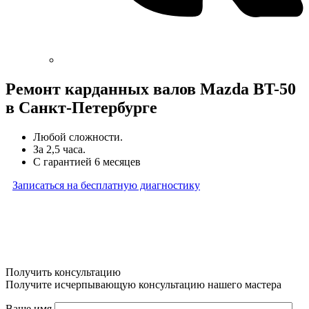
Ремонт карданных валов Mazda BT-50
в Санкт-Петербурге
Любой сложности.
За 2,5 часа.
С гарантией 6 месяцев
Записаться на бесплатную диагностику
* Бесплатная диагностика агрегатов распространяется
на карданные валы, турбины, форсунки, рулевые рейки
и компрессоры автокондиционера и проводится только
при предоставлении агрегата в снятом виде. Работы
по снятию и установке агрегата в бесплатную диагностику
не входят
Получить консультацию
Получите исчерпывающую консультацию нашего мастера
Ваше имя