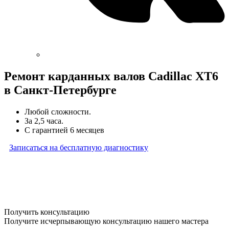
Ремонт карданных валов Cadillac XT6
в Санкт-Петербурге
Любой сложности.
За 2,5 часа.
С гарантией 6 месяцев
Записаться на бесплатную диагностику
* Бесплатная диагностика агрегатов распространяется
на карданные валы, турбины, форсунки, рулевые рейки
и компрессоры автокондиционера и проводится только
при предоставлении агрегата в снятом виде. Работы
по снятию и установке агрегата в бесплатную диагностику
не входят
Получить консультацию
Получите исчерпывающую консультацию нашего мастера