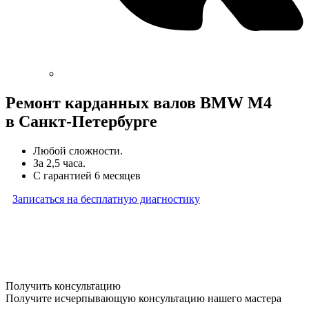
Ремонт карданных валов BMW M4
в Санкт-Петербурге
Любой сложности.
За 2,5 часа.
С гарантией 6 месяцев
Записаться на бесплатную диагностику
* Бесплатная диагностика агрегатов распространяется
на карданные валы, турбины, форсунки, рулевые рейки
и компрессоры автокондиционера и проводится только
при предоставлении агрегата в снятом виде. Работы
по снятию и установке агрегата в бесплатную диагностику
не входят
Получить консультацию
Получите исчерпывающую консультацию нашего мастера