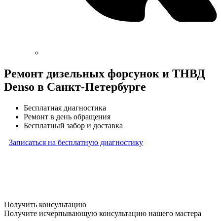
Ремонт дизельных форсунок и ТНВД
Denso в Санкт-Петербурге
Бесплатная диагностика
Ремонт в день обращения
Бесплатный забор и доставка
Записаться на бесплатную диагностику
* Бесплатная диагностика агрегатов распространяется
на карданные валы, турбины, форсунки, рулевые рейки
и компрессоры автокондиционера и проводится только
при предоставлении агрегата в снятом виде. Работы
по снятию и установке агрегата в бесплатную диагностику
не входят
Получить консультацию
Получите исчерпывающую консультацию нашего мастера