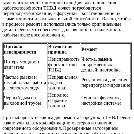
замену изношенных компонентов. Для восстановления
работоспособности ТНВД может потребоваться
перепрограммирование, а форсунки – восстановление их
герметичности и распылительной способности. Важно, чтобы
в процессе ремонта использовались только оригинальные
детали Denso, что обеспечит долговечность и надежность
работы после восстановления.
Признак
Возможная
Ремонт
неисправности
причина
Неисправность
Чистка, замена
Потеря мощности
форсунок или
поврежденных
двигателя
ТНВД
деталей, настройка
Частые рывки и
Неправильная
Регулировка давления,
нестабильная работа
подача
перепрограммирование
на холостом ходу
топлива
Неполное
Черный дым из
Очистка форсунок,
сгорание
выхлопной трубы
настройка системы
топлива
При выборе автосервиса для ремонта форсунок и ТНВД Denso
важно учитывать квалификацию мастеров и наличие
современного оборудования. Проверенные автосервисы
предоставляют гарантии на выполненные работы, а также